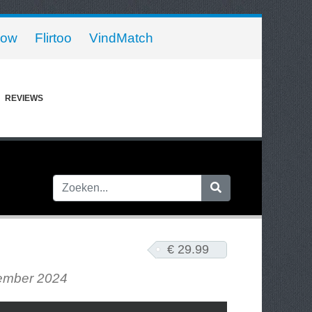
Now
Flirtoo
VindMatch
REVIEWS
€ 29.99
tember 2024