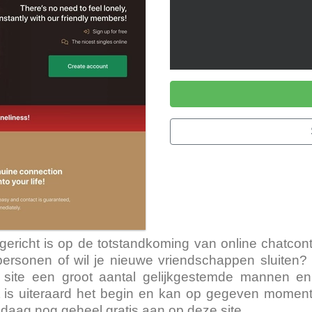
 gericht is op de totstandkoming van online chatco
rsonen of wil je nieuwe vriendschappen sluiten? D
e site een groot aantal gelijkgestemde mannen e
t is uiteraard het begin en kan op gegeven moment
vandaag nog geheel gratis aan op deze site.