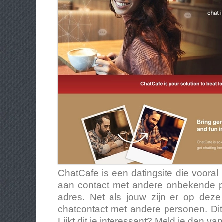
ChatCafe is een datingsite die vooral
aan contact met andere onbekende pe
adres. Net als jouw zijn er op dez
chatcontact met andere personen. Di
Lijkt dit je interessant? Meld je dan 