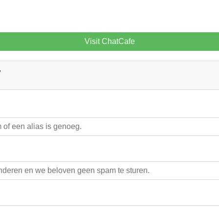
Visit ChatCafe
W