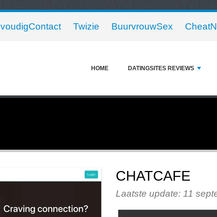
voudigContact
Twizie
BuurvrouwSex
Cheat
HOME
DATINGSITES REVIEWS
CHATCAFE
Laatste update: 11 sep