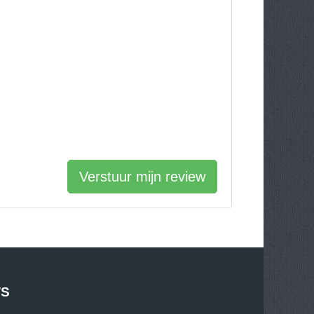
Verstuur mijn review
WS