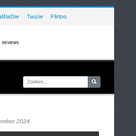
aBlaDie
Twizie
Flirtoo
REVIEWS
tember 2024