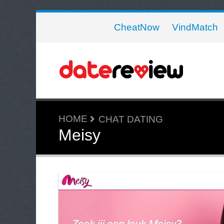
CheatNow
VindMatch
HOME
CHAT DATING
Meisy