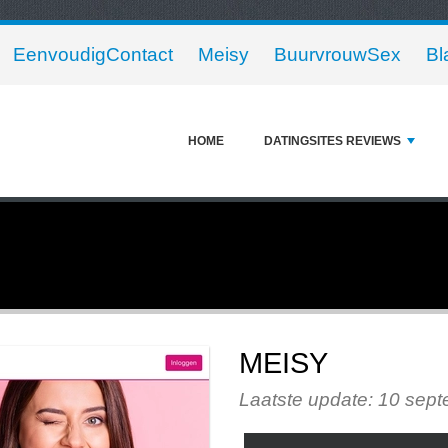
EenvoudigContact
Meisy
BuurvrouwSex
Bl
HOME
DATINGSITES REVIEWS
MEISY
Laatste update: 10 sep