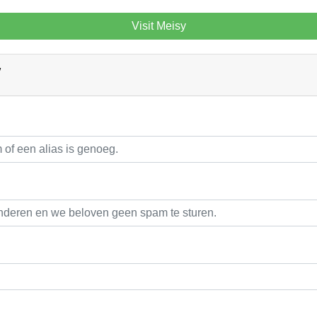
Visit Meisy
W