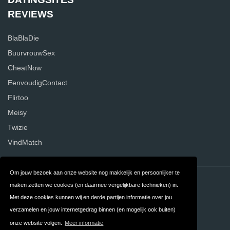
REVIEWS
BlaBlaDie
BuurvrouwSex
CheatNow
EenvoudigContact
Flirtoo
Meisy
Twizie
VindMatch
Om jouw bezoek aan onze website nog makkelijk en persoonlijker te
Contact
Privacy
maken zetten we cookies (en daarmee vergelijkbare technieken) in.
Met deze cookies kunnen wij en derde partijen informatie over jou
Algemene
FAQ
verzamelen en jouw internetgedrag binnen (en mogelijk ook buiten)
Voorwaarden
onze website volgen.
Meer informatie