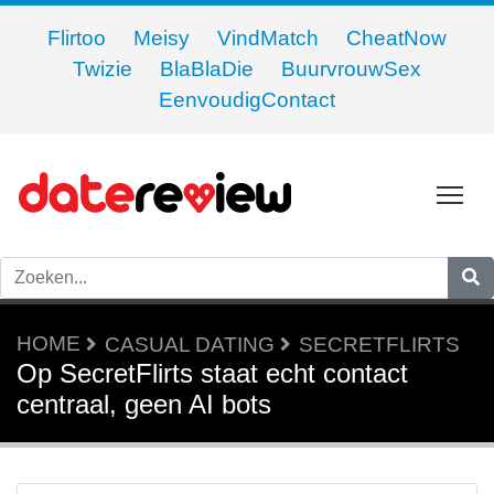
Flirtoo
Meisy
VindMatch
CheatNow
Twizie
BlaBlaDie
BuurvrouwSex
EenvoudigContact
To
HOME
CASUAL DATING
SECRETFLIRTS
Op SecretFlirts staat echt contact
centraal, geen AI bots