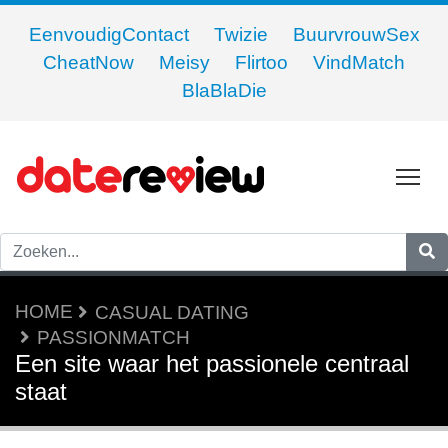
EenvoudigContact
Twizie
BuurvrouwSex
CheatNow
Meisy
Flirtoo
VindMatch
BlaBlaDie
To
HOME
CASUAL DATING
PASSIONMATCH
Een site waar het passionele centraal
staat