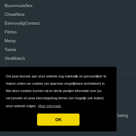
BuurvrouwSex
CheatNow
EenvoudigContact
Flirtoo
Meisy
Twizie
VindMatch
Om jouw bezoek aan onze website nog makkelijk en persoonlijker te
Contact
Privacy
maken zetten we cookies (en daarmee vergelijkbare technieken) in.
Met deze cookies kunnen wij en derde partijen informatie over jou
Algemene
FAQ
verzamelen en jouw internetgedrag binnen (en mogelijk ook buiten)
Voorwaarden
onze website volgen.
Meer informatie
Copyright © 2026 Datereview.nl | Vergelijk DatingSites - Dating
OK
Site Reviews