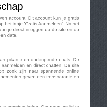
schap
en account. Dit account kun je gratis
op het tabje 'Gratis Aanmelden'. Na het
n je direct inloggen op de site en op
een date.
n van pikante en ondeugende chats. De
s aanmelden en direct chatten. De site
ie op zoek zijn naar spannende online
bonnementen geven een transparante en
zijn premium leden. Om premium lid te