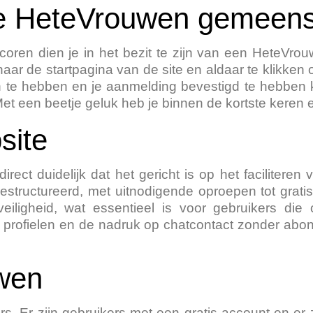
de HeteVrouwen gemeen
oren dien je in het bezit te zijn van een HeteVrouw
aar de startpagina van de site en aldaar te klikken 
e hebben en je aanmelding bevestigd te hebben ku
t een beetje geluk heb je binnen de kortste keren 
bsite
ect duidelijk dat het gericht is op het facilitere
 gestructureerd, met uitnodigende oproepen tot grati
 veiligheid, wat essentieel is voor gebruikers d
ieve profielen en de nadruk op chatcontact zonder a
uwen
s. Er zijn gebruikers met een gratis account en er 