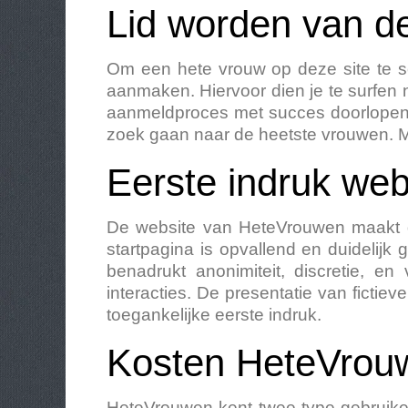
Lid worden van 
Om een hete vrouw op deze site te sc
aanmaken. Hiervoor dien je te surfen n
aanmeldproces met succes doorlopen t
zoek gaan naar de heetste vrouwen. Me
Eerste indruk we
De website van HeteVrouwen maakt dir
startpagina is opvallend en duidelijk
benadrukt anonimiteit, discretie, en
interacties. De presentatie van fict
toegankelijke eerste indruk.
Kosten HeteVro
HeteVrouwen kent twee type gebruiker