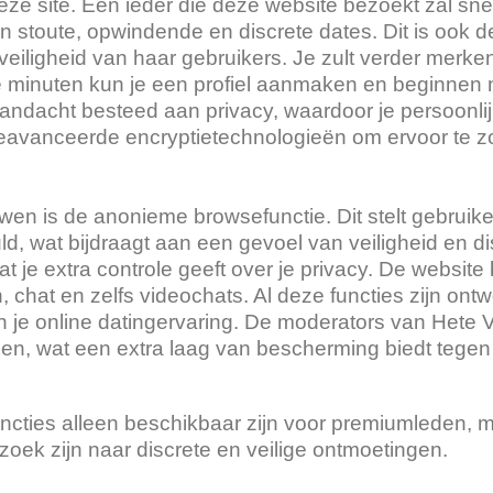
deze site. Een ieder die deze website bezoekt zal s
 van stoute, opwindende en discrete dates. Dit is oo
veiligheid van haar gebruikers. Je zult verder merke
e minuten kun je een profiel aanmaken en beginnen 
el aandacht besteed aan privacy, waardoor je persoo
 geavanceerde encryptietechnologieën om ervoor te z
en is de anonieme browsefunctie. Dit stelt gebruiker
uld, wat bijdraagt aan een gevoel van veiligheid en di
at je extra controle geeft over je privacy. De websit
 chat en zelfs videochats. Al deze functies zijn ont
 je online datingervaring. De moderators van Hete Vr
len, wat een extra laag van bescherming biedt tegen
ncties alleen beschikbaar zijn voor premiumleden, m
oek zijn naar discrete en veilige ontmoetingen.