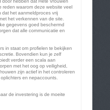
nel door hebben dat Hete Vrouwen
k de reden waarom deze website veel
n dat het aanmeldproces vrij
met het verkennen van de site.
nlijke gegevens goed beschermd
orgen dat alle communicatie en
s in staat om profielen te bekijken
scretie. Bovendien kun je zelf
e biedt verder een scala aan
worpen met het oog op veiligheid,
ouwen zijn actief in het controleren
 oplichters en nepaccounts.
aar de investering is de moeite