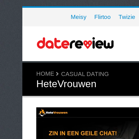
Meisy
Flirtoo
Twizie
HOME
CASUAL DATING
HeteVrouwen