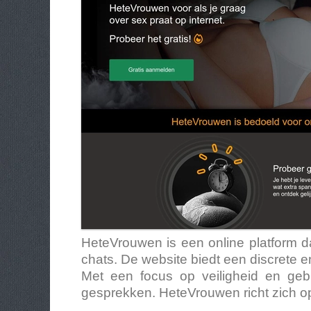
HeteVrouwen is een online platform d
chats. De website biedt een discrete
Met een focus op veiligheid en g
gesprekken. HeteVrouwen richt zich op