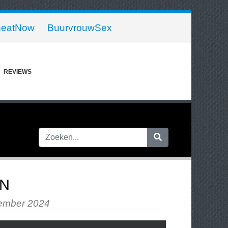
eatNow
BuurvrouwSex
REVIEWS
N
tember 2024