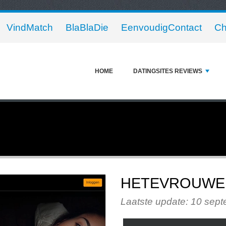
VindMatch
BlaBlaDie
EenvoudigContact
Ch
HOME
DATINGSITES REVIEWS
HETEVROUWE
Laatste update: 10 sep